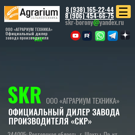
8 (938) 165-22-44
8 (906) 454-66-75
skr-borony
@
yandex.ru
ООО «АГРАРИУМ ТЕХНИКА»
Официальный дилер
завода производителя
"SKR"
SKR
ООО «АГРАРИУМ ТЕХНИКА»
ОФИЦИАЛЬНЫЙ ДИЛЕР ЗАВОДА
ПРОИЗВОДИТЕЛЯ «СКР»
344005: Ростовская область, г. Шахты, Пр-кт
Победы Революции, 117 г.
ПОЛУЧИТЬ ПРАЙС
ПОДБОР ТЕХНИКИ